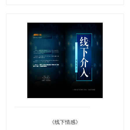
《线下情感》