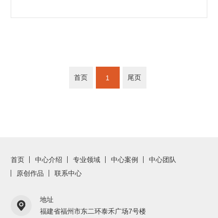
首页
尾页
1
首页
中心介绍
专业领域
中心案例
中心团队
原创作品
联系中心
地址
福建省福州市东二环泰禾广场7号楼