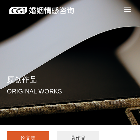
原创作品
ORIGINAL WORKS
论文集
著作品